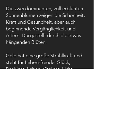
Die zwei dominanten, voll erblühten
Sonnenblumen zeigen die Schönheit,
Kraft und Gesundheit, aber auch
beginnende Vergänglichkeit und
Altern. Dargestellt durch die etwas
hängenden Blüten. ​
​Gelb hat eine große Strahlkraft und
steht für Lebensfreude, Glück,
Posivität, Leben, Vitalität, Licht,
Sonne, Heiterkeit, Optimismus.
Die robuste Natur der Sonnenblume,
steht auch für Stärke und die
Fähigkeit, Widrigkeiten zu
überstehen.
​​Dieses Bild entstand Mitte der 90-
iger Jahre und symbolisiert einen