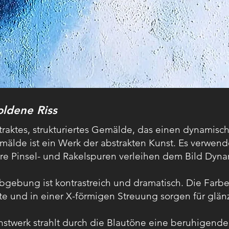
oldene Riss
traktes, strukturiertes Gemälde, das einen dynamisc
älde ist ein Werk der abstrakten Kunst. Es verwend
re Pinsel- und Rakelspuren verleihen dem Bild Dyna
bgebung ist kontrastreich und dramatisch. Die Farb
te und in einer X-förmigen Streuung sorgen für glä
nstwerk strahlt durch die Blautöne eine beruhigen