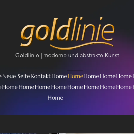
Goldlinie | moderne und abstrakte Kunst
e
Neue Seite
Kontakt
Home
Home
Home
Home
Home
e
Home
Home
Home
Home
Home
Home
Home
Home
Home