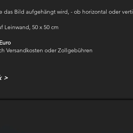
e das Bild aufgehängt wird, - ob horizontal oder vertik
uf Leinwand, 50 x 50 cm
 Euro
ich Versandkosten oder Zollgebühren
k >