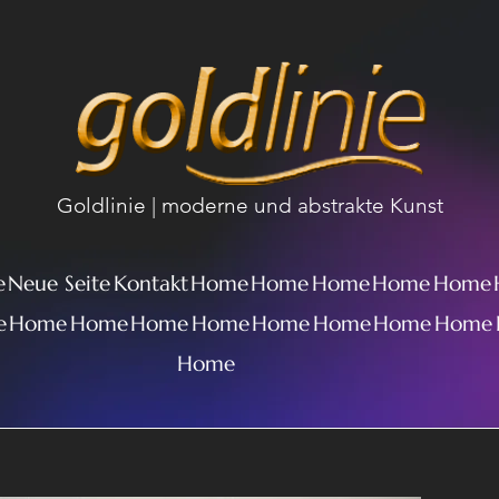
Goldlinie | moderne und abstrakte Kunst
e
Neue Seite
Kontakt
Home
Home
Home
Home
Home
e
Home
Home
Home
Home
Home
Home
Home
Home
Home