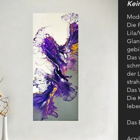
Kei
Mode
Die 
Lila
Glan
gebi
Das 
schm
der 
stra
Das 
Die 
lebe
Das 
Acryl