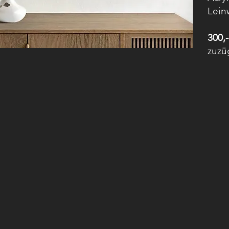
Lein
​​300
​zuz