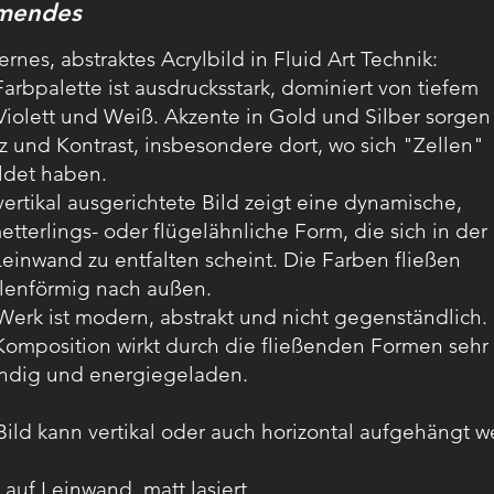
mendes
rnes, abstraktes Acrylbild in Fluid Art Technik:
Farbpalette ist ausdrucksstark, dominiert von tiefem
/Violett und Weiß. Akzente in Gold und Silber sorgen 
z und Kontrast, insbesondere dort, wo sich "Zellen"
ldet haben.
vertikal ausgerichtete Bild zeigt eine dynamische,
etterlings- oder flügelähnliche Form, die sich in der
Leinwand zu entfalten scheint. Die Farben fließen
hlenförmig nach außen.
Werk ist modern, abstrakt und nicht gegenständlich.
Komposition wirkt durch die fließenden Formen sehr
ndig und energiegeladen.
Bild kann vertikal oder auch horizontal aufgehängt 
 auf Leinwand, matt lasiert,