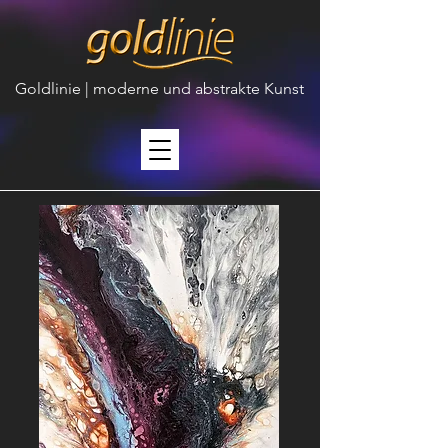
Goldlinie | moderne und abstrakte Kunst