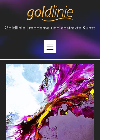
Goldlinie | moderne und abstrakte Kunst