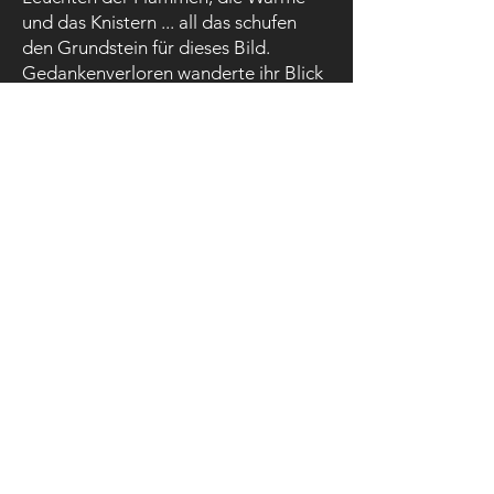
und das Knistern ... all das schufen
den Grundstein für dieses Bild.
Gedankenverloren wanderte ihr Blick
in die sich ständig verändernden
Feuerzungen und die flackernde Glut
– ein Sinnbild für Entschleunigung,
Entspannung.​​
Öl auf Leinwand, einzelne Leinwand
40 x 50 cm nebeneinander gehängt, ja
nach Abstand der Bilder 140 x 50 cm
1.200,- Euro
zuzüglich Versandkosten oder
Zollgebühren
zurück >